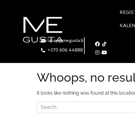
REGIS
KALE
labas@megusta.lt
+370 606 44888
Whoops, no resul
It looks like nothing was found at this locati