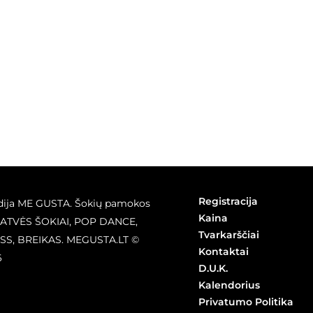
Registracija
dija ME GUSTA. Šokių pamokos
Kaina
GATVĖS ŠOKIAI, POP DANCE,
Tvarkarščiai
SS, BREIKAS. MEGUSTA.LT ©
Kontaktai
6
D.U.K.
Kalendorius
Privatumo Politika