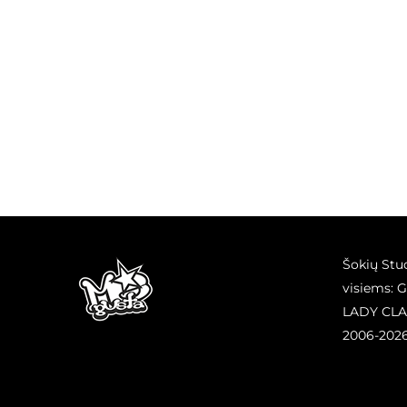
Šokių Stu
visiems: 
LADY CLA
2006-202