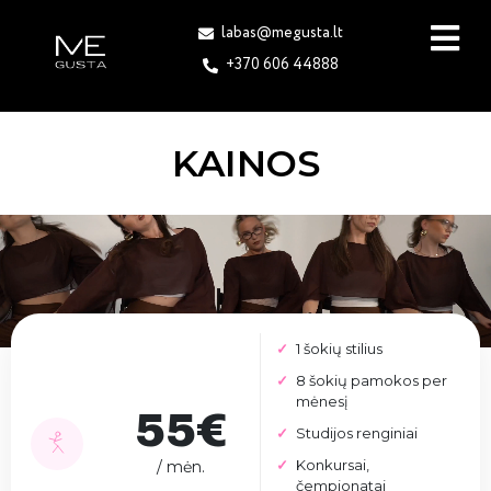
labas@megusta.lt
+370 606 44888
KAINOS
1 šokių stilius
8 šokių pamokos per
mėnesį
55€
Studijos renginiai
Konkursai,
/ mėn.
čempionatai