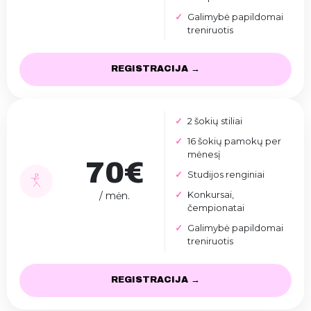
Galimybė papildomai
treniruotis
REGISTRACIJA →
2 šokių stiliai
16 šokių pamokų per
mėnesį
70€
Studijos renginiai
Konkursai,
/ mėn.
čempionatai
Galimybė papildomai
treniruotis
REGISTRACIJA →