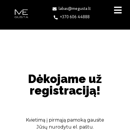
labas@megusta.lt
+370 606 44888
Dėkojame už
registraciją!
Kvietimą į pirmąją pamoką gausite
Jūsų nurodytu el. paštu.