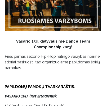
Vasario 25d. dalyvausime Dance Team
Championship 2023!
Prieš pirmas sezono Hip-Hop reitingo varžybas norime
stipriai pasiruošti, tad organizuojame papildomas šokių
pamokas.
PAPILDOMŲ PAMOKŲ TVARKARAŠTIS:
VASARIO 16D. (ketvirtadienis):
12:00val. Juniors One | Didžioji salė