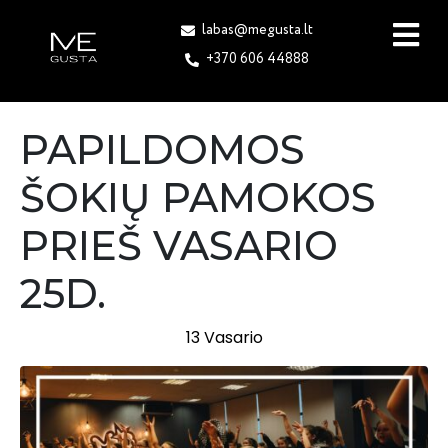
labas@megusta.lt
+370 606 44888
PAPILDOMOS
ŠOKIŲ PAMOKOS
PRIEŠ VASARIO
25D.
13 Vasario