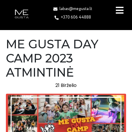
labas@megusta.lt
+370 606 44888
ME GUSTA DAY
CAMP 2023
ATMINTINĖ
21 Birželio