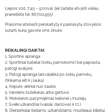
Liepos 10d. 7:45 – 9:00val. (jei žadate atvykti vėliau,
praneškite tel. 867011955)
Prašome atsinešti perskaitytą ir pasirašytą stovyklos
sutartį, kurią gavote sms žinute.
REIKALINGI DAIKTAI:
1. Sportinė apranga
2. Sportiniai bateliai (šokių pamokoms) bei paprasta,
patogi avalynė
3. Patogi apranga laisvalaikiui po šokių pamokų
(tinkama eiti ir į lauką)
4. Kepurė, akiniai nuo saulės
5. Vandens buteliukas arba gertuvė
6. Moksleivio pažymėjimas kelionei į muziejų
7. Sveiki užkandžiai (vaisiai, daržovės ir t.t.)
8. Dienpinigiai (ledams, užkandžiams, muziejaus bilietui