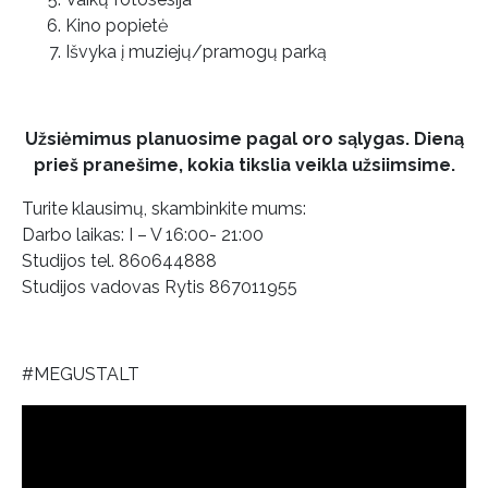
Kino popietė
Išvyka į muziejų/pramogų parką
Užsiėmimus planuosime pagal oro sąlygas. Dieną
prieš pranešime, kokia tikslia veikla užsiimsime.
Turite klausimų, skambinkite mums:
Darbo laikas: I – V 16:00- 21:00
Studijos tel. 860644888
Studijos vadovas Rytis 867011955
#MEGUSTALT