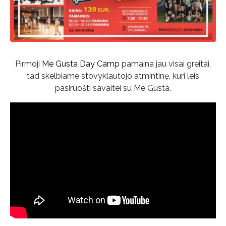
Pirmoji
Me Gusta Day Camp
pamaina jau visai greitai,
tad skelbiame stovyklautojo atmintinę, kuri leis
pasiruošti savaitei su Me Gusta.