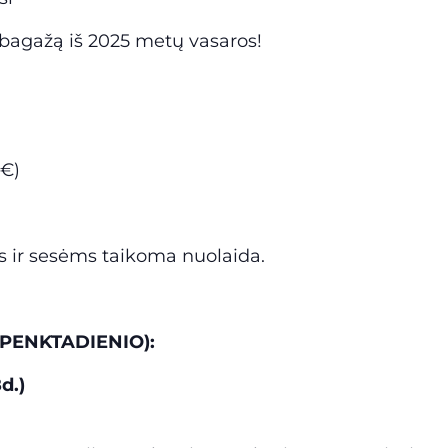
 bagažą iš 2025 metų vasaros!
0€)
s ir sesėms taikoma nuolaida.
 PENKTADIENIO):
d.)