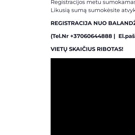
Registracijos metu sumokamas r
Likusią sumą sumokėsite atvykę
REGISTRACIJA
NUO BALANDŽI
(Tel.Nr +37060644888 | El.pa
VIETŲ SKAIČIUS RIBOTAS!