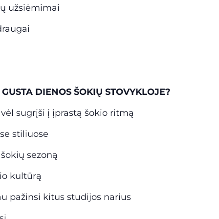
kių užsiėmimai
draugai
 GUSTA DIENOS ŠOKIŲ STOVYKLOJE?
vėl sugrįši į įprastą šokio ritmą
se stiliuose
ą šokių sezoną
io kultūrą
u pažinsi kitus studijos narius
si