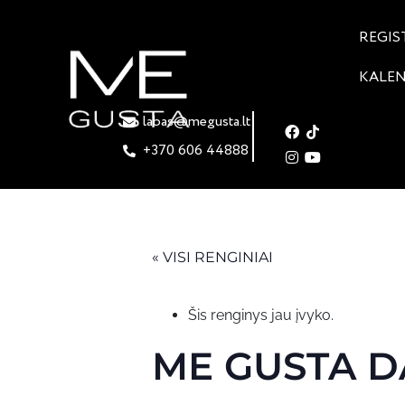
REGIS
KALE
labas@megusta.lt
+370 606 44888
« VISI RENGINIAI
Šis renginys jau įvyko.
ME GUSTA D