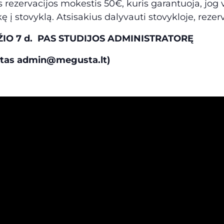
ezervacijos mokestis 50€, kuris garantuoja, jog vy
 į stovyklą. Atsisakius dalyvauti stovykloje, reze
O 7 d.
PAS STUDIJOS ADMINISTRATORĘ
štas admin@megusta.lt)