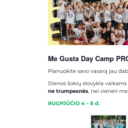
Me Gusta Day Camp PR
Planuokite savo vasarą jau dab
Dienos šokių stovykla vaikams 
ne trumpesnės
, nei vieneri me
RUGPJŪČIO 4 – 8 d.