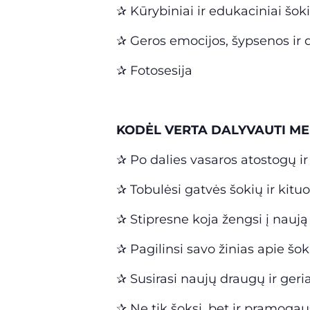
✰ Kūrybiniai ir edukaciniai šo
✰ Geros emocijos, šypsenos ir 
✰ Fotosesija
KODĖL VERTA DALYVAUTI ME
✰ Po dalies vasaros atostogų ir 
✰ Tobulėsi gatvės šokių ir kituo
✰ Stipresne koja žengsi į nauj
✰ Pagilinsi savo žinias apie šok
✰ Susirasi naujų draugų ir geria
✰ Ne tik šoksi, bet ir pramogau