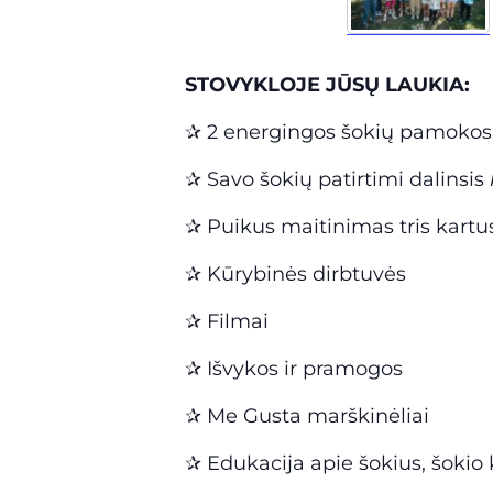
STOVYKLOJE JŪSŲ LAUKIA:
✰ 2 energingos šokių pamokos
✰ Savo šokių patirtimi dalinsis
✰ Puikus maitinimas tris kartus 
✰ Kūrybinės dirbtuvės
✰ Filmai
✰ Išvykos ir pramogos
✰ Me Gusta marškinėliai
✰ Edukacija apie šokius, šokio