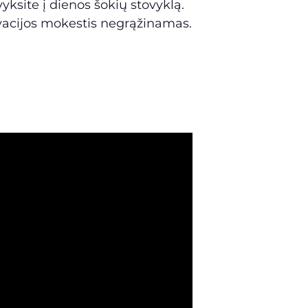
ksite į dienos šokių stovyklą.
rvacijos mokestis negrąžinamas.