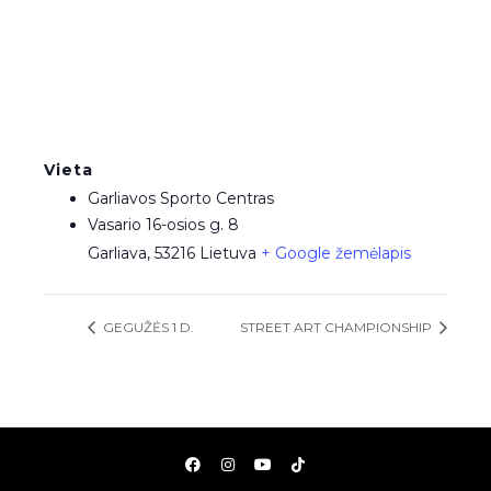
Vieta
Garliavos Sporto Centras
Vasario 16-osios g. 8
Garliava
,
53216
Lietuva
+ Google žemėlapis
GEGUŽĖS 1 D.
STREET ART CHAMPIONSHIP