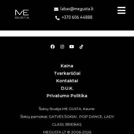
labas@megusta.lt
+370 606 44888
Kaina
Tvarkarščiai
Kontaktai
D.U.K.
Privatumo Politika
Šokių Studija ME GUSTA, Kaune.
Šokių pamokos: GATVĖS ŠOKIAI , POP DANCE, LADY
CLASS, BREIKAS.
MEGUSTA.LT © 2006-2026