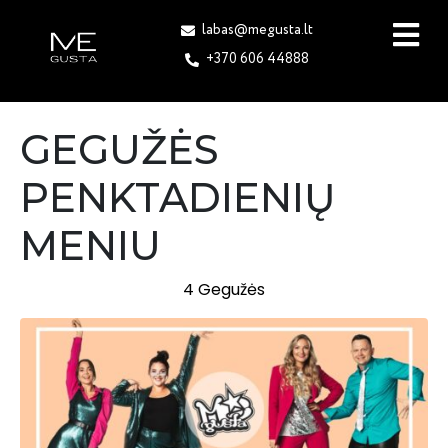
labas@megusta.lt
+370 606 44888
GEGUŽĖS
PENKTADIENIŲ
MENIU
4 Gegužės