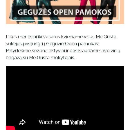
Likus mėnesiui iki vasaros kviečiame visus Me Gusta
šokėjus prisijungti į Gegužio Open pamokas!
Palydėkime sezoną aktyviai ir pasikraudami savo žinių
bagažą su Me Gusta mokytojais.