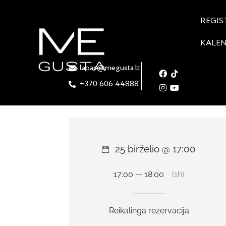
REGIS
KALE
labas@megusta.lt
+370 606 44888
25 birželio @ 17:00
17:00 — 18:00
(1h)
Reikalinga rezervacija