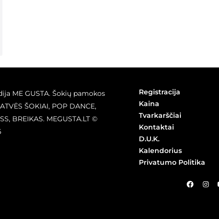
Registracija
dija ME GUSTA. Šokių pamokos
Kaina
GATVĖS ŠOKIAI, POP DANCE,
Tvarkarščiai
SS, BREIKAS. MEGUSTA.LT ©
Kontaktai
6
D.U.K.
Kalendorius
Privatumo Politika