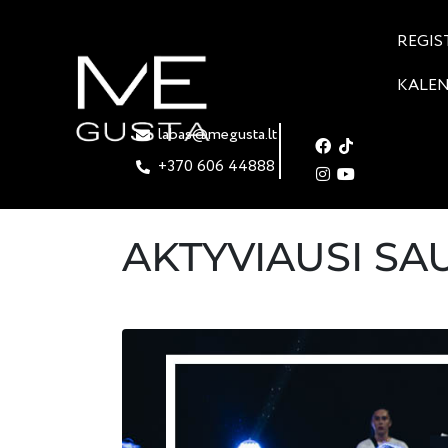
REGIS
KALE
labas@megusta.lt
+370 606 44888
AKTYVIAUSI SA