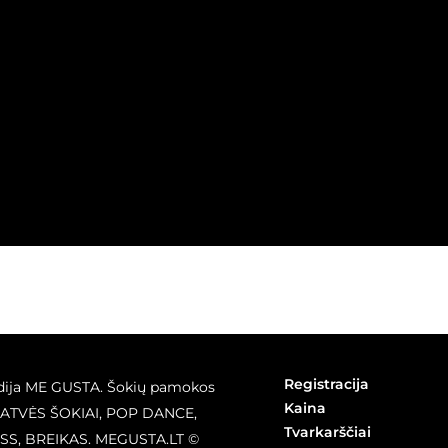
Registracija
dija ME GUSTA. Šokių pamokos
Kaina
GATVĖS ŠOKIAI, POP DANCE,
Tvarkarščiai
SS, BREIKAS. MEGUSTA.LT ©