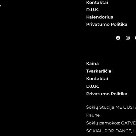
Kontaktai
6
D.U.K.
Kalendorius
Privatumo Politika
Kaina
Tvarkarščiai
Kontaktai
D.U.K.
Privatumo Politika
Šokių Studija ME GUST
Kaune.
Šokių pamokos: GATVĖ
ŠOKIAI , POP DANCE, 