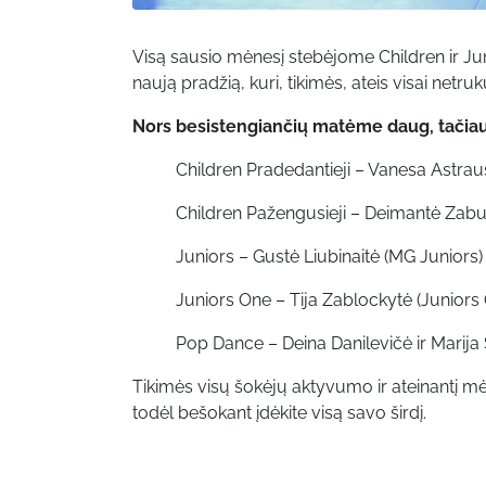
Visą sausio mėnesį stebėjome Children ir Ju
naują pradžią, kuri, tikimės, ateis visai netr
Nors besistengiančių matėme daug, tačia
Children Pradedantieji – Vanesa Astraus
Children Pažengusieji – Deimantė Zabul
Juniors – Gustė Liubinaitė (MG Juniors)
Juniors One – Tija Zablockytė (Juniors
Pop Dance – Deina Danilevičė ir Marija 
Tikimės visų šokėjų aktyvumo ir ateinantį m
todėl bešokant įdėkite visą savo širdį.