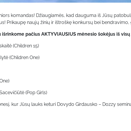
niors komandas! Džiaugiamės, kad dauguma iš Jūsų patobulėjo. 
ukus! Prikaupę naujų žinių ir ištroškę konkursų bei bendravimo, 
u išrinkome pačius AKTYVIAUSIUS mėnesio šokėjus iš vis
kaitė (Children 15)
ytė (Children One)
 One)
Sacevičiūtė (Pop Girls)
ėnesį, kur Jūsų lauks keturi Dovydo Girdausko – Dozzy semina