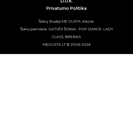
D.U.K.
Privatumo Politika
Šokių Studija ME GUSTA, Kaune.
Šokių pamokos: GATVĖS ŠOKIAI , POP DANCE, LADY
CLASS, BREIKAS.
MEGUSTA.LT © 2006-2026