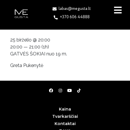
labas@megusta.lt
+370 606 44888
25 birželio @ 20:00
20:00 — 21:00
(1h)
GATVĖS ŠOKIAI nuo 19 m.
Greta Pukenytė
Kaina
Tvarkarščiai
Kontaktai